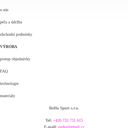
o nás
péča a údržba
obchodní podmínky
VÝROBA
postup objednávky
FAQ
technologie
materiály
ReHo Sport s.r.o.
Tel:
+420
732 731 615
E-mail:
ereho@email.cz