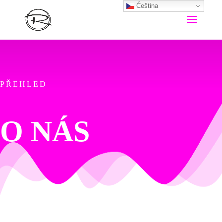
Čeština‎
PŘEHLED
O NÁS