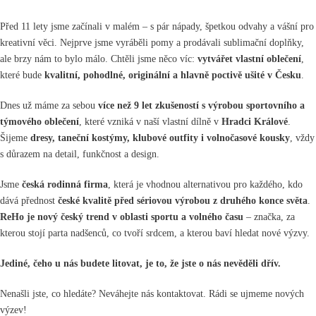
Před 11 lety jsme začínali v malém – s pár nápady, špetkou odvahy a vášní pro
kreativní věci. Nejprve jsme vyráběli pomy a prodávali sublimační doplňky,
ale brzy nám to bylo málo. Chtěli jsme něco víc:
vytvářet vlastní oblečení
,
které bude
kvalitní, pohodlné, originální a hlavně poctivě ušité v Česku
.
Dnes už máme za sebou
více než 9 let zkušeností s výrobou sportovního a
týmového oblečení
, které vzniká v naší vlastní dílně v
Hradci Králové
.
Šijeme
dresy, taneční kostýmy, klubové outfity i volnočasové kousky
, vždy
s důrazem na detail, funkčnost a design.
Jsme
česká rodinná firma
, která je vhodnou alternativou pro každého, kdo
dává přednost
české kvalitě před sériovou výrobou z druhého konce světa
.
ReHo je nový český trend v oblasti sportu a volného času
– značka, za
kterou stojí parta nadšenců, co tvoří srdcem, a kterou baví hledat nové výzvy.
Jediné, čeho u nás budete litovat, je to, že jste o nás nevěděli dřív.
Nenašli jste, co hledáte?
Neváhejte nás kontaktovat. Rádi se ujmeme nových
výzev!