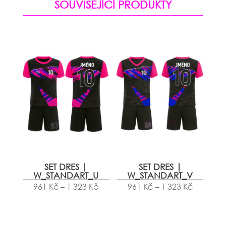
SOUVISEJÍCÍ PRODUKTY
SET DRES |
SET DRES |
W_STANDART_U
W_STANDART_V
961
Kč
–
1 323
Kč
961
Kč
–
1 323
Kč