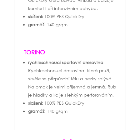
QuickDry která odvádí vlhkost a udržuje
komfort i při intenzivním pohybu.
složení:
100% PES QuickDry
gramáž
: 140 g/qm
TORINO
rychleschnoucí sportovní dresovina
Rychleschnoucí dresovina, která pruží,
skvěle se přizpůsobí tělu a hezky splývá.
Na omak je velmi příjemná a jemná. Rub
je hladky a líc je s lehkým perforováním.
složení:
100% PES QuickDry
gramáž
: 140 g/qm