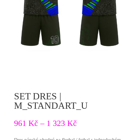
SET DRES |
M_STANDART_U
961
Kč
–
1 323
Kč
Dres pánský vhodný na florbal / fotbal s jednoduchým,