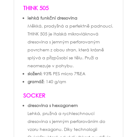
THINK 505
lehká funkční dresovina
Měkká, prodyšná a perfektně padnoucí.
THINK 505 je italská mikrovláknová
dresovina s jemným perforovaným
povrchem z obou stran, která krásně
splývá a přizpůsobí se tělu. Pruží a
neomezuje v pohybu.
složení:
93% PES micro 7%EA
gramáž
: 140 g/qm
SOCKER
dresovina s hexagonem
Lehká, pružná a rychleschnoucí
dresovina s jemným perforováním do
vzoru hexagonu. Díky technologii