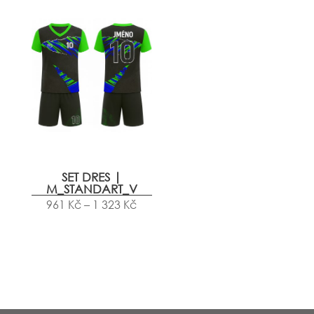
SET DRES |
M_STANDART_V
961
Kč
–
1 323
Kč