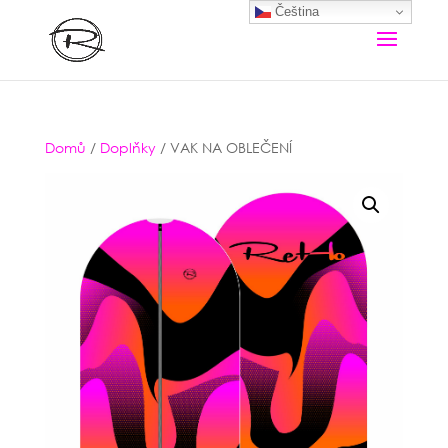
Čeština‎
Domů
/
Doplňky
/ VAK NA OBLEČENÍ